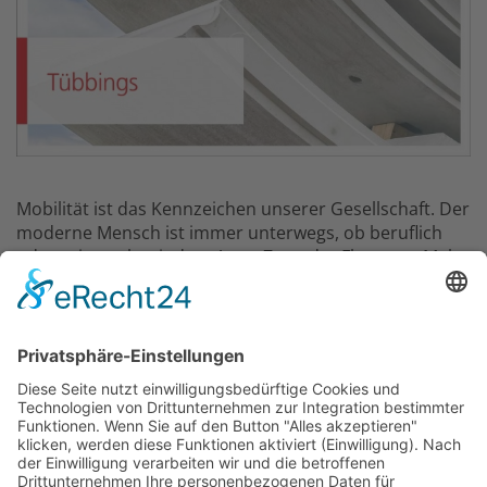
Mobilität ist das Kennzeichen unserer Gesellschaft. Der
moderne Mensch ist immer unterwegs, ob beruflich
oder privat, ob mit dem Auto, Zug oder Flugzeug. Mehr
Mobilität verlangt somit verstärkt eine effizientere
Infrastruktur, auch unter der Erde. Unterirdische
Verkehrsinfrastrukturen sind deshalb die Lebensadern
der modernen Großstädte. Dies trifft in gleicher Weise
auf die oftmals unterirdisch verlaufenden
Transportwege zwischen den Ballungszentren zu.
Tunnel sind somit von zentraler Bedeutung für einen
reibungslosen Transport von Personen und
Konsumgütern.