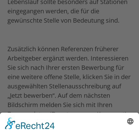
Lebenslauf sollte besonders auf Stationen
eingegangen werden, die für die
gewünschte Stelle von Bedeutung sind.
Zusätzlich können Referenzen früherer
Arbeitgeber ergänzt werden. Interessieren
Sie sich nach Ihrer ersten Bewerbung für
eine weitere offene Stelle, klicken Sie in der
ausgewählten Stellenausschreibung auf
„Jetzt bewerben“. Auf dem nächsten
Bildschirm melden Sie sich mit Ihren
Zugangsdaten (Benutzername, Kennwort)
über den Link „Login Karriereportal“ an und
können so Ihre Daten aus der