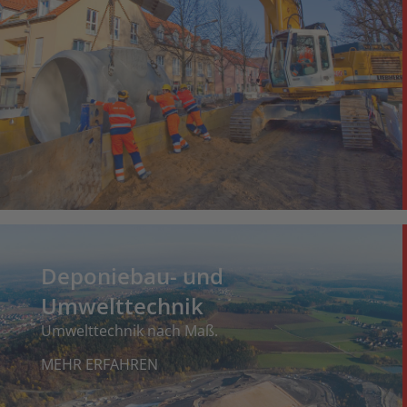
Deponiebau- und
Umwelttechnik
Umwelttechnik nach Maß.
MEHR ERFAHREN