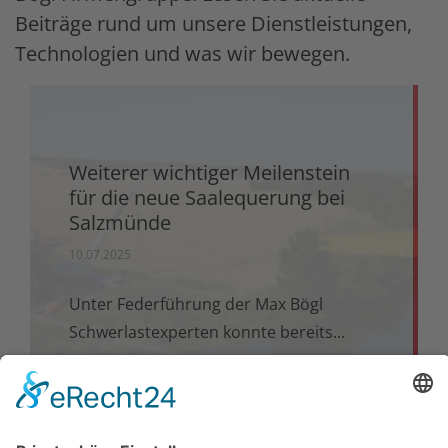
Beiträge rund um unsere Dienstleistungen,
Technologien und was wir bewegen.
Weiterer wichtiger Meilenstein
für die neue Saalequerung bei
Salzmünde
10.07.2025
Unter Federführung der Max Bögl
Schwerlastexperten konnte bereits...
MEHR ERFAHREN >>