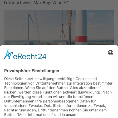
Fotonachweis: Max Bögl Wind AG
Bildnachweis: Max Bögl Wind AG / Andreas Mayr
Download Pressemitteilung