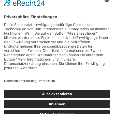
Bildnachweis: Firmengruppe Max Bögl / Reinhard
Mederer
Download Pressemitteilung
Startseite
Jobsuche
Nachhaltigkeit
Datenschutz
Impressum
Copyright © 2026 Max Bögl. Alle Rechte bleiben
vorbehalten.