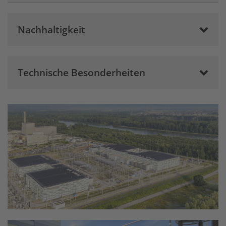
Objektplanung nach HOAI § 33, LPH 6–8
Tragwerksplanung nach HOAI § 49, LPH
Nachhaltigkeit
6–8
TGA-Planung nach HOAI § 53, LPH 6–8
Freianlagenplanung nach HOAI § 38,
Technische Besonderheiten
LPH 6–8